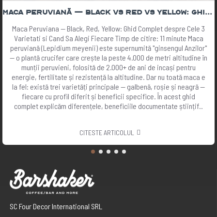
Maca Peruviană — Black vs Red vs Yellow: Ghid Complet 2026 | The Botanist
Maca Peruviana — Black, Red, Yellow: Ghid Complet despre Cele 3
Varietati si Cand Sa Alegi Fiecare Timp de citire: 11 minute Maca
peruviană (Lepidium meyenii) este supernumită "ginsengul Anzilor"
— o plantă crucifer care crește la peste 4.000 de metri altitudine în
munții peruvieni, folosită de 2.000+ de ani de incași pentru
energie, fertilitate și rezistență la altitudine. Dar nu toată maca e
la fel: există trei varietăți principale — galbenă, roșie și neagră —
fiecare cu profil diferit și beneficii specifice. În acest ghid
complet explicăm diferențele, beneficiile documentate științif..
CITESTE ARTICOLUL
SC Four Decor International SRL