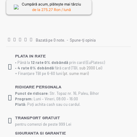
Cumpără acum, plătește mai târziu
de la
275.27
Ron / lună
Bazată pe 0 note.
-
Spune-ţi opinia
Plata in rate
• Până la
12 rate 0% dobândă
prin card (EuPlatesc)
•
4 rate 0% dobândă
fără card (TBI,
sub 2000 Lei
)
+ Finanțare TBI pe 6-60 luni
(pt. sume mari)
Ridicare personala
Punct de ridicare:
Str. Topaz nr. 16, Paleu, Bihor
Program:
Luni – Vineri, 08:00 – 16:00
Plată:
Poți achita cash sau cu cardul.
Transport gratuit
pentru comenzi de peste 999 Lei
Siguranta si Garantie