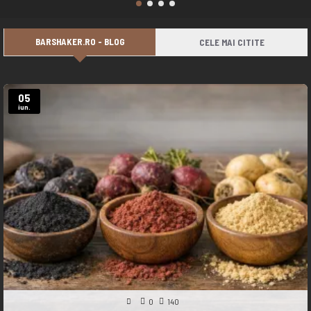
BARSHAKER.RO - BLOG
CELE MAI CITITE
05
iun.
0
140