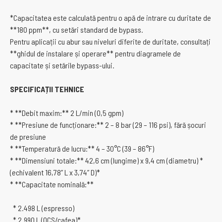
*Capacitatea este calculată pentru o apă de intrare cu duritate de
**180 ppm**, cu setări standard de bypass.
Pentru aplicații cu abur sau niveluri diferite de duritate, consultați
**ghidul de instalare și operare** pentru diagramele de
capacitate și setările bypass-ului.
SPECIFICAȚII TEHNICE
* **Debit maxim:** 2 L/min (0,5 gpm)
* **Presiune de funcționare:** 2 – 8 bar (29 – 116 psi), fără șocuri
de presiune
* **Temperatură de lucru:** 4 – 30°C (39 – 86°F)
* **Dimensiuni totale:** 42,6 cm (lungime) x 9,4 cm (diametru) *
(echivalent 16,78” L x 3,74” D)*
* **Capacitate nominală:**
* 2.498 L (espresso)
* 2.990 L (OCS/cafea)*