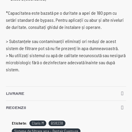
*Capacitatea este bazată pe o duritate a apei de 180 ppm cu
setări standard de bypass. Pentru aplicații cu abur și alte niveluri
de duritate, consultați ghidul de instalare și operare.
> Substanțele sau contaminanții eliminați ori reduși de acest
sistem de filtrare pot să nu fie prezenți în apa dumneavoastră.
> Nu utilizați sistemul cu apă de calitate necunoscută sau nesigură
microbiologic fără o dezinfectare adecvată înainte sau după
sistem.
LIVRARE
RECENZII
Etichete:
Claris M
BS8238
Sisteme de filtrare apa - Pentair Everpure