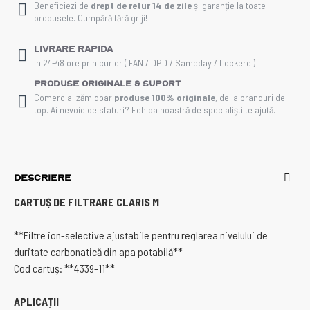
Beneficiezi de
drept de retur 14 de zile
și garanție la toate
produsele. Cumpără fără griji!
Livrare rapida
in 24-48 ore prin curier ( FAN / DPD / Sameday / Lockere )
Produse Originale & Suport
Comercializăm doar
produse 100% originale
, de la branduri de
top. Ai nevoie de sfaturi? Echipa noastră de specialiști te ajută.
DESCRIERE
CARTUȘ DE FILTRARE CLARIS M
**Filtre ion-selective ajustabile pentru reglarea nivelului de
duritate carbonatică din apa potabilă**
Cod cartuș: **4339-11**
APLICAȚII