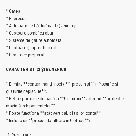
* Cafea
* Espresso
* Automate de băuturi calde (vending)
* Cuptoare combi cu abur
* Sisteme de gătire automată
* Cuptoare și aparate cu abur
* Ceai rece preparat
CARACTERISTICI ȘI BENEFICII
* Elimină **contaminanții nocivi**, precum și **mirosurile și
gusturile neplăcute**.
* Reține particule de până la **5 microni**, oferind **protecție
maximă echipamentelor**.
* Poate funcționa **atât vertical, cât și orizontal**.
* Include un **proces de filtrare în 5 etape**:
1. Prefiltrare