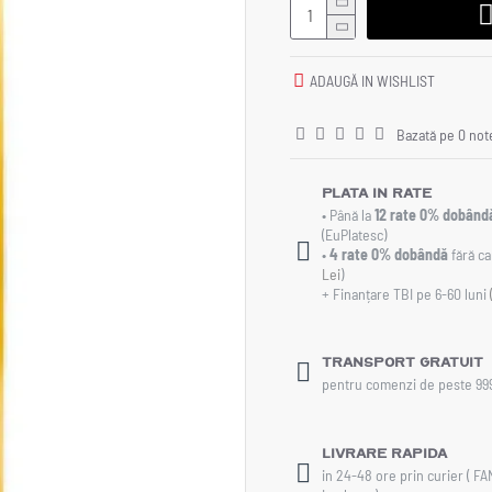
ADAUGĂ IN WISHLIST
Bazată pe 0 not
Plata in rate
• Până la
12 rate 0% dobând
(EuPlatesc)
•
4 rate 0% dobândă
fără ca
Lei
)
+ Finanțare TBI pe 6-60 luni
Transport gratuit
pentru comenzi de peste 99
Livrare rapida
in 24-48 ore prin curier ( F