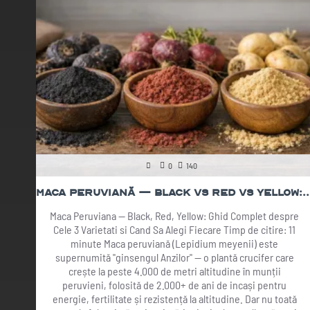
0
140
Maca Peruviană — Black vs Red vs Yellow: Ghid Complet
Maca Peruviana — Black, Red, Yellow: Ghid Complet despre
Cele 3 Varietati si Cand Sa Alegi Fiecare Timp de citire: 11
minute Maca peruviană (Lepidium meyenii) este
supernumită "ginsengul Anzilor" — o plantă crucifer care
crește la peste 4.000 de metri altitudine în munții
peruvieni, folosită de 2.000+ de ani de incași pentru
energie, fertilitate și rezistență la altitudine. Dar nu toată