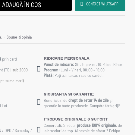
ADAUGĂ ÎN COŞ
CONTACT WHATSAPP
e.
-
Spune-ţi opinia
Ridicare personala
ă
prin card
Punct de ridicare:
Str. Topaz nr. 16, Paleu, Bihor
rd (TBI,
sub 2000
Program:
Luni – Vineri, 08:00 – 16:00
Plată:
Poți achita cash sau cu cardul.
(pt. sume mari)
Siguranta si Garantie
Beneficiezi de
drept de retur 14 de zile
și
9 Lei
garanție la toate produsele. Cumpără fără griji!
Produse Originale & Suport
Comercializăm doar
produse 100% originale
, de
AN / DPD / Sameday /
la branduri de top. Ai nevoie de sfaturi? Echipa