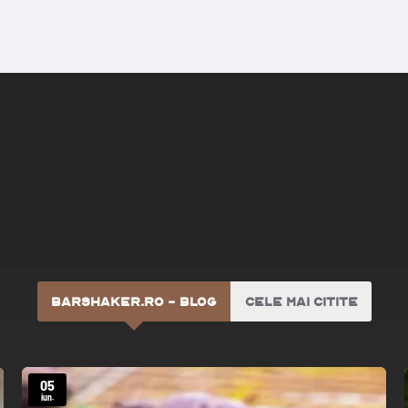
BARSHAKER.RO - BLOG
CELE MAI CITITE
05
iun.