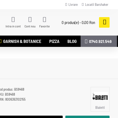
Livrare
Locatii Barshaker
0 produs(e) - 0,00 Ron
Intra in cont
Cont nou
Favorite
GARNISH & BOTANICE
PIZZA
BLOG
0740.921.549
od produs:
BS8468
KU:
BS8468
AN:
8006363102155
Bialetti