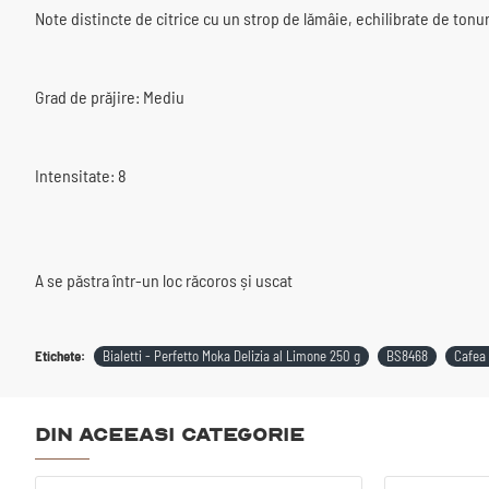
Note distincte de citrice cu un strop de lămâie, echilibrate de tonur
Grad de prăjire: Mediu
Intensitate: 8
A se păstra într-un loc răcoros și uscat
Etichete:
Bialetti - Perfetto Moka Delizia al Limone 250 g
BS8468
Cafea 
Din aceeasi categorie