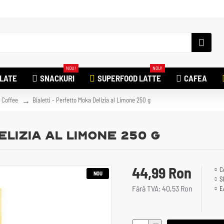
NOU!
NOU!
ILATE
SNACKURI
SUPERFOOD LATTE
CAFEA
i Coffee
Bialetti - Perfetto Moka Delizia al Limone 250 g
lizia al Limone 250 g
44,99 Ron
C
NOU
S
Fără TVA: 40,53 Ron
E