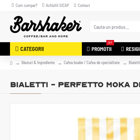
Cum cumpar?
Achizitii SICAP
Contact
OFF
CATEGORII
PROMOTII
RESIG
Băuturi & Ingrediente
Cafea boabe / Cafea de specialitate
Bialett
Bialetti - Perfetto Moka De