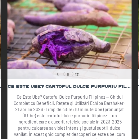
0
131
 2026 | The Botanist
Ce Este Ube? Cartoful Dulce Purpuriu Filipinez — Ghid Complet + Rețete
Ce Este Ube? Cartoful Dulce Purpuriu Filipinez — Ghidul
Complet cu Beneficii, Rețete și Utilizări Echipa Barshaker ·
21 aprilie 2026 · Timp de citire: 10 minute Ube (pronunțat
ÚU-be) este cartoful dulce purpuriu filipinez — un
ingredient care a cucerit rețelele sociale în 2023-2025
pentru culoarea sa violet intens și gustul subtil, dulce,
vanilat. În acest ghid complet descoperi ce este ube, cum