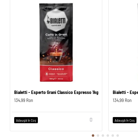
Bialetti - Esperto Grani Classico Espresso 1kg
Bialetti - Es
134,99 Ron
134,99 Ron
Adaugă în Coş
Adaugă în Coş