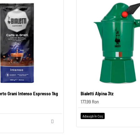
perto Grani Intenso Espresso 1kg
Bialetti Experto Grani Pregiato 500
Bialetti Alpina 3tz
85,99 Ron
177,99 Ron
Adaugă în Coş
Adaugă în Coş