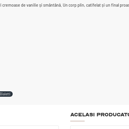
i cremoase de vanilie și smântână. Un corp plin, catifelat și un final proa
Bialetti
Acelasi producat