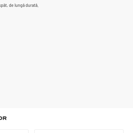
spăt, de lungă durată.
or