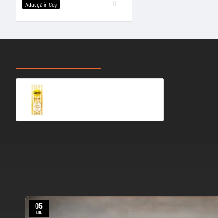
Adaugă în Coş
RECENT VIZUALIZATE
CELE MAI CAUTATE
Bialetti - Perfetto Moka Delizia al Limone 250 g
44,99 Ron
05
iun.