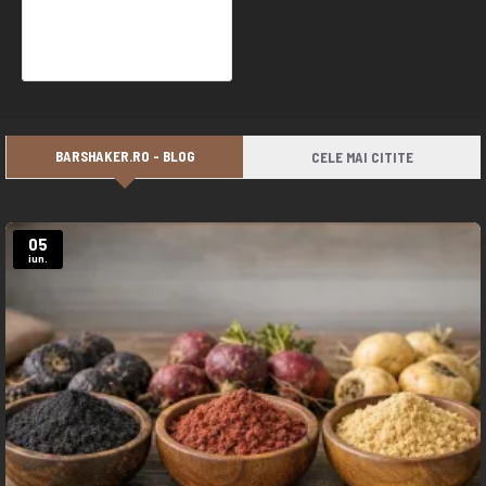
Espressor AVX EM3202-X58 Black Edition - 58mm - OPV Reglabil & Dual PID - Resigilat/BSTOCK
749,00 Ron
1.049,99 Ron
BARSHAKER.RO - BLOG
CELE MAI CITITE
05
iun.