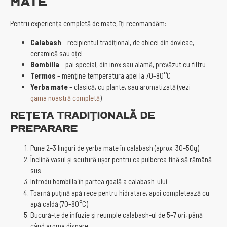
mate
Pentru experiența completă de mate, îți recomandăm:
Calabash
– recipientul tradițional, de obicei din dovleac,
ceramică sau oțel
Bombilla
– pai special, din inox sau alamă, prevăzut cu filtru
Termos
– menține temperatura apei la 70–80°C
Yerba mate
– clasică, cu plante, sau aromatizată (vezi
gama noastră completă
)
Rețeta tradițională de
preparare
Pune 2–3 linguri de yerba mate în calabash (aprox. 30–50g)
Înclină vasul și scutură ușor pentru ca pulberea fină să rămână
sus
Introdu bombilla în partea goală a calabash-ului
Toarnă puțină apă rece pentru hidratare, apoi completează cu
apă caldă (70–80°C)
Bucură-te de infuzie și reumple calabash-ul de 5–7 ori, până
când aroma dispare