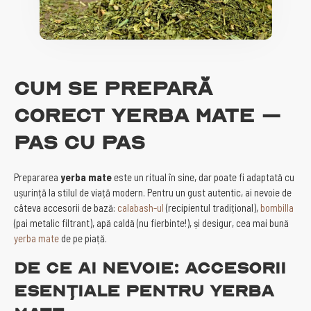
Cum se prepară
corect yerba mate –
pas cu pas
Prepararea
yerba mate
este un ritual în sine, dar poate fi adaptată cu
ușurință la stilul de viață modern. Pentru un gust autentic, ai nevoie de
câteva accesorii de bază:
calabash-ul
(recipientul tradițional),
bombilla
(pai metalic filtrant), apă caldă (nu fierbinte!), și desigur, cea mai bună
yerba mate
de pe piață.
De ce ai nevoie: accesorii
esențiale pentru yerba