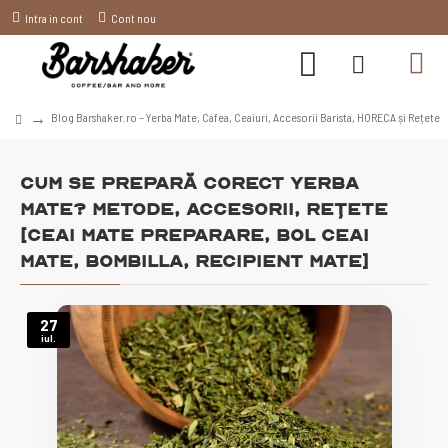
Intra in cont
Cont nou
Blog Barshaker.ro – Yerba Mate, Cafea, Ceaiuri, Accesorii Barista, HORECA și Rețete
Cum se prepară corect yerba
mate? Metode, accesorii, rețete
[ceai mate preparare, bol ceai
mate, bombilla, recipient mate]
27
iul.