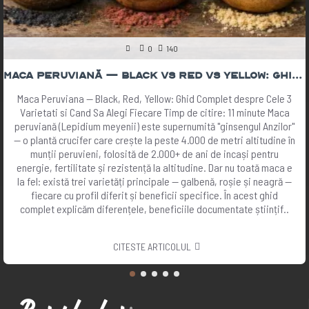
0
140
Maca Peruviană — Black vs Red vs Yellow: Ghid Complet 2026 | The Botanist
Maca Peruviana — Black, Red, Yellow: Ghid Complet despre Cele 3
Varietati si Cand Sa Alegi Fiecare Timp de citire: 11 minute Maca
peruviană (Lepidium meyenii) este supernumită "ginsengul Anzilor"
— o plantă crucifer care crește la peste 4.000 de metri altitudine în
munții peruvieni, folosită de 2.000+ de ani de incași pentru
energie, fertilitate și rezistență la altitudine. Dar nu toată maca e
la fel: există trei varietăți principale — galbenă, roșie și neagră —
fiecare cu profil diferit și beneficii specifice. În acest ghid
complet explicăm diferențele, beneficiile documentate științif..
CITESTE ARTICOLUL