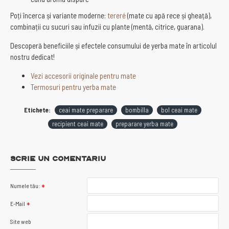
Poți încerca și variante moderne:
tereré
(mate cu apă rece și gheață),
combinații cu sucuri sau infuzii cu plante (mentă, citrice, guarana).
Descoperă beneficiile și efectele consumului de yerba mate în articolul
nostru dedicat!
Vezi accesorii originale pentru mate
Termosuri pentru yerba mate
Etichete:
ceai mate preparare
bombilla
bol ceai mate
recipient ceai mate
preparare yerba mate
Scrie un comentariu
Numele tău:
E-Mail
Site web