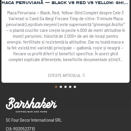
Maca Peruviană — Black vs Red vs Yellow: Ghid Complet 2026 | The Botanist
Maca Peruviana — Black, Red, Yellow: Ghid Complet despre Cele 3
Varietati si Cand Sa Alegi Fiecare Timp de citire: 11 minute Maca
peruviană (Lepidium meyenii) este supernumită "ginsengul Anzilor"
— o plantă crucifer care crește la peste 4.000 de metri altitudine în
munții peruvieni, folosită de 2.000+ de ani de incași pentru
energie, fertilitate și rezistență la altitudine. Dar nu toată maca e
la fel: există trei varietăți principale — galbenă, roșie și neagră —
fiecare cu profil diferit și beneficii specifice. În acest ghid
complet explicăm diferențele, beneficiile documentate științif..
CITESTE ARTICOLUL
SC Four Decor International SRL
CUI: RO30523710