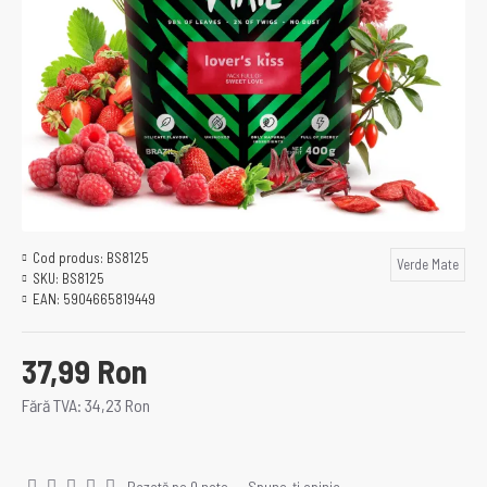
Cod produs:
BS8125
Verde Mate
SKU:
BS8125
EAN:
5904665819449
37,99 Ron
Fără TVA: 34,23 Ron
Bazată pe 0 note.
-
Spune-ţi opinia