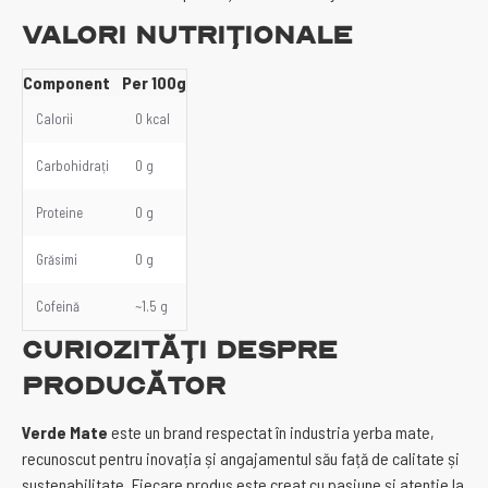
Valori Nutriționale
Component
Per 100g
Calorii
0 kcal
Carbohidrați
0 g
Proteine
0 g
Grăsimi
0 g
Cofeină
~1.5 g
Curiozități despre
Producător
Verde Mate
este un brand respectat în industria yerba mate,
recunoscut pentru inovația și angajamentul său față de calitate și
sustenabilitate. Fiecare produs este creat cu pasiune și atenție la