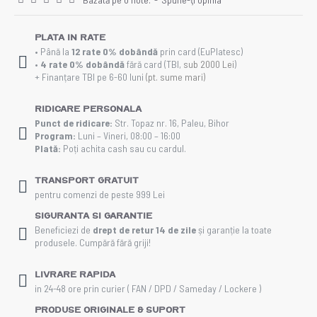
Plata in rate
• Până la
12 rate 0% dobândă
prin card (EuPlatesc)
•
4 rate 0% dobândă
fără card (TBI,
sub 2000 Lei
)
+ Finanțare TBI pe 6-60 luni
(pt. sume mari)
Ridicare personala
Punct de ridicare:
Str. Topaz nr. 16, Paleu, Bihor
Program:
Luni – Vineri, 08:00 – 16:00
Plată:
Poți achita cash sau cu cardul.
Transport gratuit
pentru comenzi de peste 999 Lei
Siguranta si Garantie
Beneficiezi de
drept de retur 14 de zile
și garanție la toate
produsele. Cumpără fără griji!
Livrare rapida
in 24-48 ore prin curier ( FAN / DPD / Sameday / Lockere )
Produse Originale & Suport