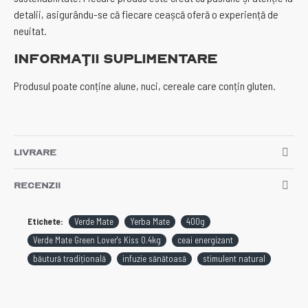
detalii, asigurându-se că fiecare ceașcă oferă o experiență de
neuitat.
Informații suplimentare
Produsul poate conține alune, nuci, cereale care conțin gluten.
LIVRARE
RECENZII
Etichete:
Verde Mate
Yerba Mate
400g
Verde Mate Green Lover's Kiss 0.4kg
ceai energizant
băutură tradițională
infuzie sănătoasă
stimulent natural