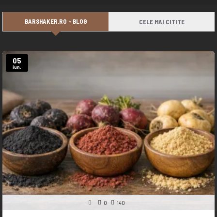
BARSHAKER.RO - BLOG
CELE MAI CITITE
05
iun.
0
140