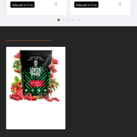
Adaugă în Coş
Adaugă în Coş
RECENT VIZUALIZATE
CELE MAI CAUTATE
Verde Mate Green Lover's Kiss 0.4kg
37,99 Ron