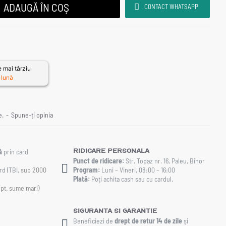
ADAUGĂ ÎN COŞ
CONTACT WHATSAPP
 mai târziu
 lună
e.
-
Spune-ţi opinia
Ridicare personala
ă
prin card
Punct de ridicare:
Str. Topaz nr. 16, Paleu, Bihor
rd (TBI,
sub 2000
Program:
Luni – Vineri, 08:00 – 16:00
Plată:
Poți achita cash sau cu cardul.
(pt. sume mari)
Siguranta si Garantie
Beneficiezi de
drept de retur 14 de zile
și