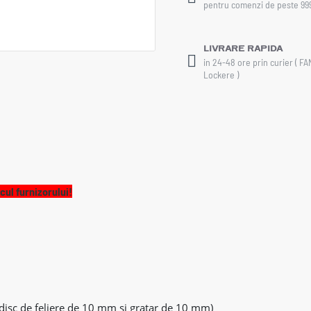
pentru comenzi de peste 99
Livrare rapida
in 24-48 ore prin curier ( F
Lockere )
cul furnizorului!
isc de feliere de 10 mm si gratar de 10 mm)