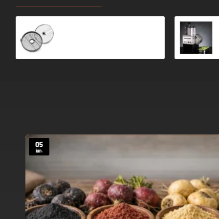
DISC CUBURI 10X10X10 MM CL50 - Robot Coupe
1.666,17 Ron
05
iun.