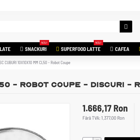
NOU!
NOU!
ILATE
SNACKURI
SUPERFOOD LATTE
CAFEA
SC CUBURI 10X10X10 MM CL50 - Robot Coupe
50 - Robot Coupe - Discuri -
1.666,17 Ron
Fără TVA: 1.377,00 Ron