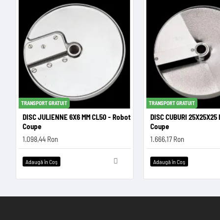
TRANSPORT GRATUIT
TRANSPORT GRATUIT
DISC JULIENNE 6X6 MM CL50 - Robot
DISC CUBURI 25X25X25 
Coupe
Coupe
1.098,44 Ron
1.666,17 Ron
Adaugă în Coş
Adaugă în Coş
RECENT VIZUALIZATE
CELE MAI CAUTATE