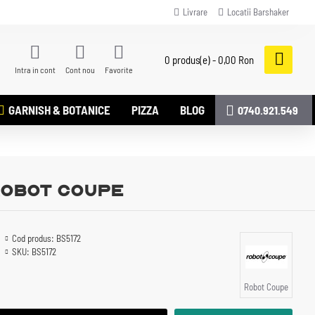
Livrare
Locatii Barshaker
0 produs(e) - 0,00 Ron
Intra in cont
Cont nou
Favorite
GARNISH & BOTANICE
PIZZA
BLOG
0740.921.549
 Robot Coupe
Cod produs:
BS5172
SKU:
BS5172
Robot Coupe