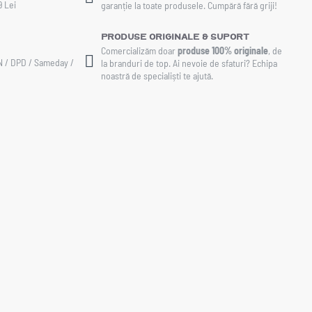
9 Lei
garanție la toate produsele. Cumpără fără griji!
Produse Originale & Suport
Comercializăm doar
produse 100% originale
, de
AN / DPD / Sameday /
la branduri de top. Ai nevoie de sfaturi? Echipa
noastră de specialiști te ajută.