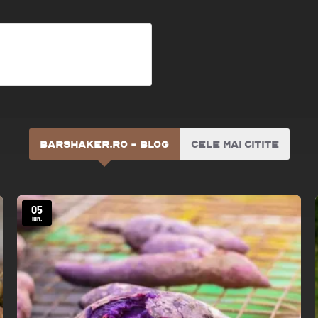
Robot Prelucrare Legume CL50 - Robot Coupe
11.817,47 Ron
BARSHAKER.RO - BLOG
CELE MAI CITITE
05
iun.