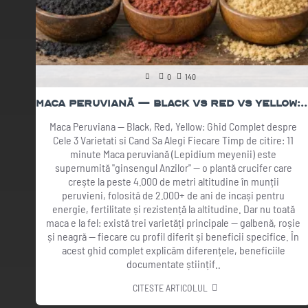
0
140
Maca Peruviană — Black vs Red vs Yellow: Ghid Complet
Maca Peruviana — Black, Red, Yellow: Ghid Complet despre
Cele 3 Varietati si Cand Sa Alegi Fiecare Timp de citire: 11
minute Maca peruviană (Lepidium meyenii) este
supernumită "ginsengul Anzilor" — o plantă crucifer care
crește la peste 4.000 de metri altitudine în munții
peruvieni, folosită de 2.000+ de ani de incași pentru
energie, fertilitate și rezistență la altitudine. Dar nu toată
maca e la fel: există trei varietăți principale — galbenă, roșie
și neagră — fiecare cu profil diferit și beneficii specifice. În
acest ghid complet explicăm diferențele, beneficiile
documentate științif..
CITESTE ARTICOLUL