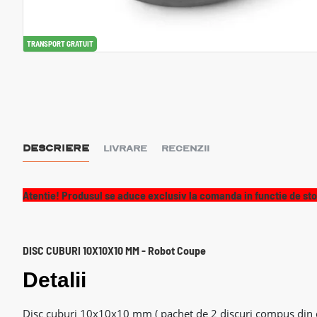
TRANSPORT GRATUIT
DESCRIERE
LIVRARE
RECENZII
Atentie! Produsul se aduce exclusiv la comanda in functie de sto
DISC CUBURI 10X10X10 MM - Robot Coupe
Detalii
Disc cuburi 10x10x10 mm ( pachet de 2 discuri compus din d