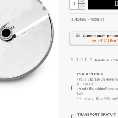
ADAUGĂ IN WISHLIST
Cumpără acum, plătește
de la
516.12
Ron /
Bazată pe 0 not
Plata in rate
• Până la
12 rate 0% dobând
(EuPlatesc)
•
4 rate 0% dobândă
fără ca
Lei
)
+ Finanțare TBI pe 6-60 luni
Transport gratuit