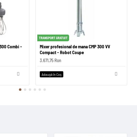
TRANSPORT GRATUIT
TRANSPORT GRATUIT
TRA
 Coupe
 300 Combi -
DISC CARTOFI 10x10 MM - Robot Coupe
Mixer profesional de mana CMP 300 VV
DI
Compact - Robot Coupe
1.530,41 Ron
1.5
3.671,75 Ron
Adaugă în Coş
Adaugă în Coş
Ad