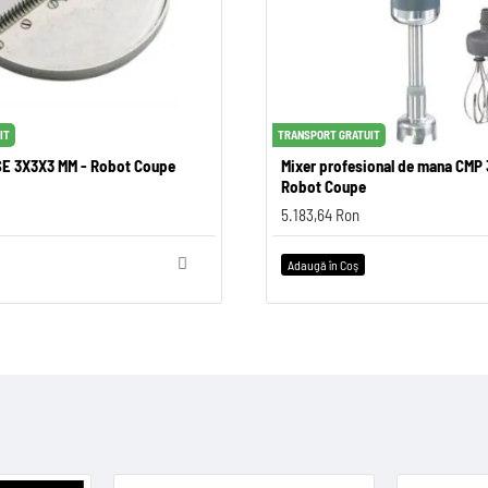
IT
TRANSPORT GRATUIT
TRANSPORT GRATUIT
E 3X3X3 MM - Robot Coupe
DISC BRUNOISE 4X4X4 MM - Robot
Mixer profesional de mana CMP
Robot Coupe
1.419,33 Ron
5.183,64 Ron
Adaugă în Coş
Adaugă în Coş