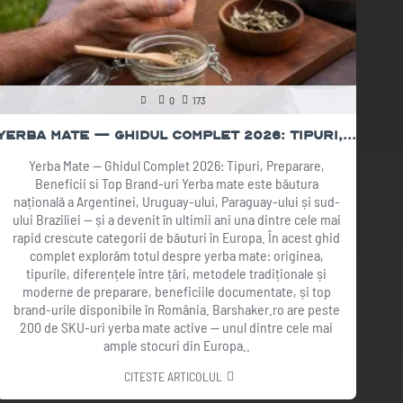
0
173
Yerba Mate — Ghidul Complet 2026: Tipuri, Preparare, Beneficii, Top Brand-uri
Yerba Mate — Ghidul Complet 2026: Tipuri, Preparare,
Beneficii si Top Brand-uri Yerba mate este băutura
Co
națională a Argentinei, Uruguay-ului, Paraguay-ului și sud-
ap
ului Braziliei — și a devenit în ultimii ani una dintre cele mai
p
rapid crescute categorii de băuturi în Europa. În acest ghid
p
complet explorăm totul despre yerba mate: originea,
tipurile, diferențele între țări, metodele tradiționale și
e
moderne de preparare, beneficiile documentate, și top
p
brand-urile disponibile în România. Barshaker.ro are peste
p
200 de SKU-uri yerba mate active — unul dintre cele mai
B
ample stocuri din Europa..
CITESTE ARTICOLUL