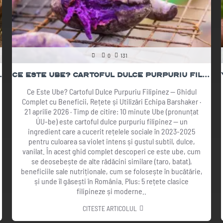
0
131
 2026 | The Botanist
Ce Este Ube? Cartoful Dulce Purpuriu Filipinez — Ghid Complet + Rețete
Ce Este Ube? Cartoful Dulce Purpuriu Filipinez — Ghidul
Complet cu Beneficii, Rețete și Utilizări Echipa Barshaker ·
21 aprilie 2026 · Timp de citire: 10 minute Ube (pronunțat
ÚU-be) este cartoful dulce purpuriu filipinez — un
ingredient care a cucerit rețelele sociale în 2023-2025
pentru culoarea sa violet intens și gustul subtil, dulce,
vanilat. În acest ghid complet descoperi ce este ube, cum
se deosebește de alte rădăcini similare (taro, batat),
beneficiile sale nutriționale, cum se folosește în bucătărie,
și unde îl găsești în România. Plus: 5 rețete clasice
filipineze și moderne..
CITESTE ARTICOLUL