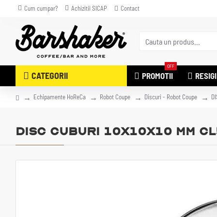
Cum cumpar?
Achizitii SICAP
Contact
OFF
CATEGORII
PROMOTII
RESIG
Echipamente HoReCa
Robot Coupe
Discuri - Robot Coupe
DI
DISC CUBURI 10X10X10 MM CL