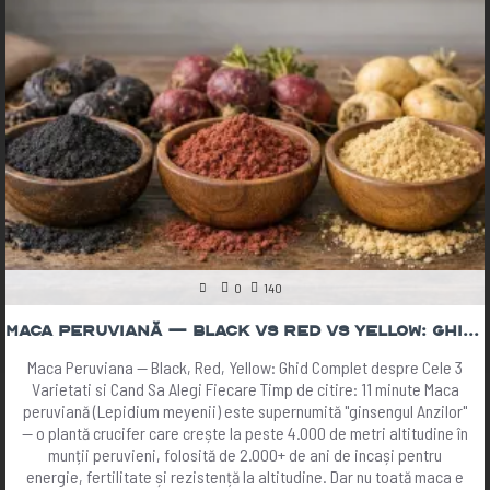
0
140
Maca Peruviană — Black vs Red vs Yellow: Ghid Complet 2026 | The Botanist
Maca Peruviana — Black, Red, Yellow: Ghid Complet despre Cele 3
Varietati si Cand Sa Alegi Fiecare Timp de citire: 11 minute Maca
peruviană (Lepidium meyenii) este supernumită "ginsengul Anzilor"
— o plantă crucifer care crește la peste 4.000 de metri altitudine în
munții peruvieni, folosită de 2.000+ de ani de incași pentru
energie, fertilitate și rezistență la altitudine. Dar nu toată maca e