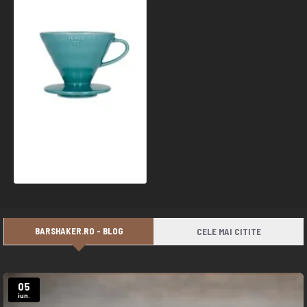
Hario V60-02 Ceramic Coffee Dripper Turquoise Green
137,27 Ron
BARSHAKER.RO - BLOG
CELE MAI CITITE
05
iun.