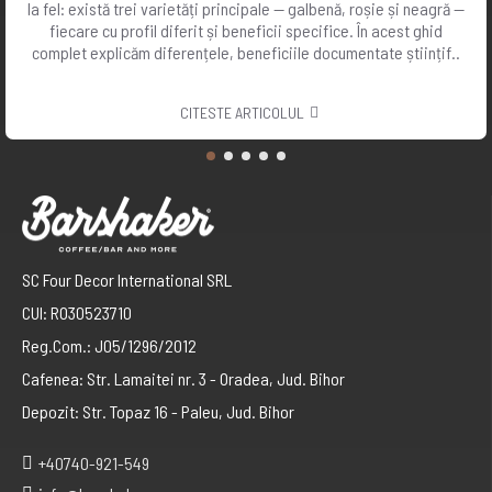
la fel: există trei varietăți principale — galbenă, roșie și neagră —
fiecare cu profil diferit și beneficii specifice. În acest ghid
complet explicăm diferențele, beneficiile documentate științif..
CITESTE ARTICOLUL
SC Four Decor International SRL
CUI: RO30523710
Reg.Com.: J05/1296/2012
Cafenea: Str. Lamaitei nr. 3 - Oradea, Jud. Bihor
Depozit: Str. Topaz 16 - Paleu, Jud. Bihor
+40740-921-549