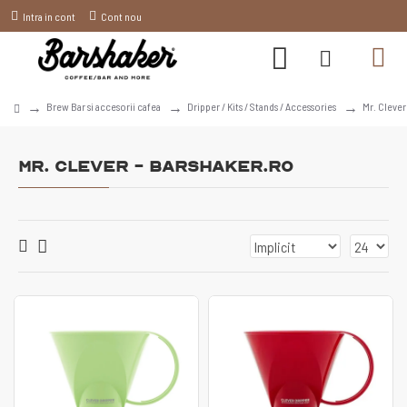
Intra in cont
Cont nou
Brew Bar si accesorii cafea
Dripper / Kits / Stands / Accessories
Mr. Clever
Mr. Clever - Barshaker.ro