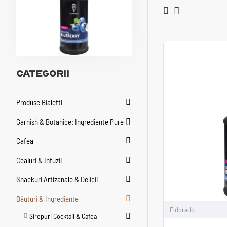
Categorii
Produse Bialetti
Garnish & Botanice: Ingrediente Pure pentru Creatii Infinite – de la Cocktailuri la Patiserie
Cafea
Ceaiuri & Infuzii
Snackuri Artizanale & Delicii
Băuturi & Ingrediente
Eldorado
Siropuri Cocktail & Cafea