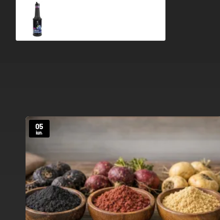
Afine ( Blueberry ) - 1L PET - Piureuri pentru cocktail si limonada
54,99 Ron
79,99 Ron
05
iun.