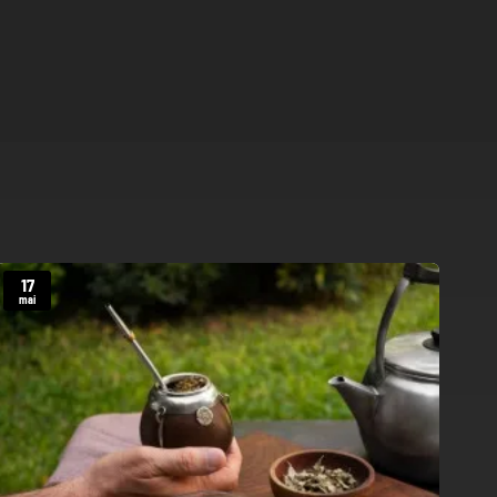
17
1
mai
ma