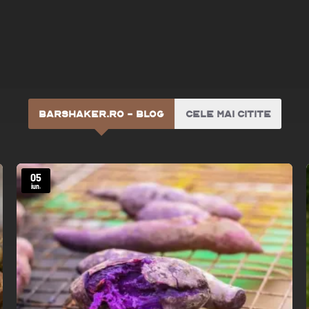
BARSHAKER.RO - BLOG
CELE MAI CITITE
05
iun.