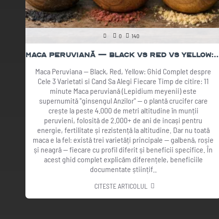
0
140
Maca Peruviană — Black vs Red vs Yellow: Ghid Complet
Maca Peruviana — Black, Red, Yellow: Ghid Complet despre
Cele 3 Varietati si Cand Sa Alegi Fiecare Timp de citire: 11
minute Maca peruviană (Lepidium meyenii) este
supernumită "ginsengul Anzilor" — o plantă crucifer care
crește la peste 4.000 de metri altitudine în munții
peruvieni, folosită de 2.000+ de ani de incași pentru
energie, fertilitate și rezistență la altitudine. Dar nu toată
maca e la fel: există trei varietăți principale — galbenă, roșie
și neagră — fiecare cu profil diferit și beneficii specifice. În
acest ghid complet explicăm diferențele, beneficiile
documentate științif..
CITESTE ARTICOLUL