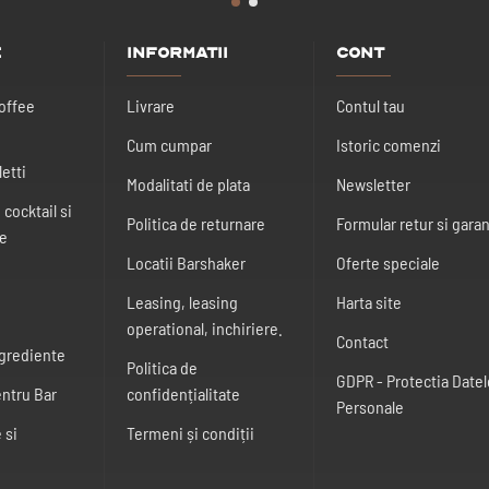
e
Informatii
Cont
offee
Livrare
Contul tau
Cum cumpar
Istoric comenzi
etti
Modalitati de plata
Newsletter
cocktail si
Politica de returnare
Formular retur si garan
te
Locatii Barshaker
Oferte speciale
Leasing, leasing
Harta site
operational, inchiriere.
Contact
ngrediente
Politica de
GDPR - Protectia Datel
entru Bar
confidențialitate
Personale
 si
Termeni și condiții