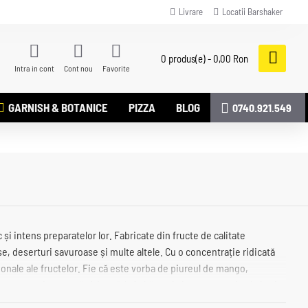
Livrare
Locatii Barshaker
0 produs(e) - 0,00 Ron
Intra in cont
Cont nou
Favorite
GARNISH & BOTANICE
PIZZA
BLOG
0740.921.549
i intens preparatelor lor. Fabricate din fructe de calitate
se, deserturi savuroase și multe altele. Cu o concentrație ridicată
ionale ale fructelor. Fie că este vorba de piureul de mango,
pentru orice rețetă. Adaugă-le în băuturi și preparate și vei simți