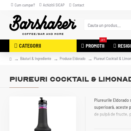
Cum cumpar?
Achizitii SICAP
Contact
OFF
CATEGORII
PROMOTII
RESIG
Băuturi & Ingrediente
Produse Eldorado
Piureuri Cocktail & Limo
Piureuri Cocktail & Limona
Piureurile Eldorado 
superioară, aceste p
de pulpă de fructe, 
căpșuni, zmeură sau 
diferența!