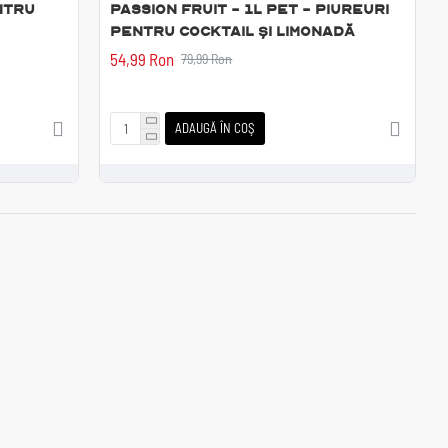
entru
Passion Fruit - 1L PET - Piureuri
pentru cocktail și limonadă
54,99 Ron
79,99 Ron
ADAUGĂ ÎN COŞ