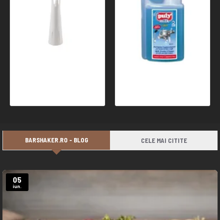
Cap Sifon (Decor) - Sifon Frisca Kayser (K514) - Subtire
PULY MILK Plus ® Liquido NSF 1000ml
12,19 Ron
74,99 Ron
BARSHAKER.RO - BLOG
CELE MAI CITITE
05
iun.