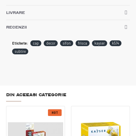
LIVRARE
RECENZII
Etichete:
cap
decor
sifon
frisca
kayser
k514
subtire
Din aceeasi categorie
HOT