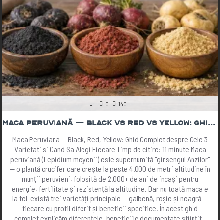
0
140
Maca Peruviană — Black vs Red vs Yellow: Ghid Complet 2026 | The Botanist
Maca Peruviana — Black, Red, Yellow: Ghid Complet despre Cele 3
Varietati si Cand Sa Alegi Fiecare Timp de citire: 11 minute Maca
peruviană (Lepidium meyenii) este supernumită "ginsengul Anzilor"
— o plantă crucifer care crește la peste 4.000 de metri altitudine în
munții peruvieni, folosită de 2.000+ de ani de incași pentru
energie, fertilitate și rezistență la altitudine. Dar nu toată maca e
la fel: există trei varietăți principale — galbenă, roșie și neagră —
fiecare cu profil diferit și beneficii specifice. În acest ghid
complet explicăm diferențele, beneficiile documentate științif..