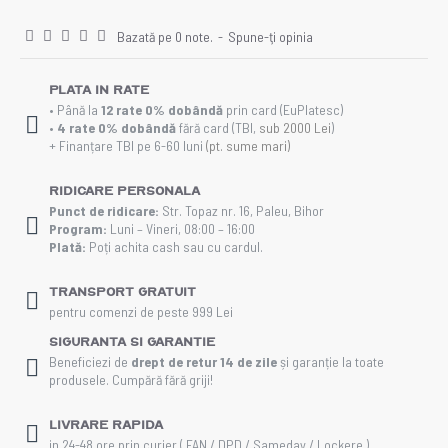
Bazată pe 0 note.
-
Spune-ţi opinia
Plata in rate
• Până la
12 rate 0% dobândă
prin card (EuPlatesc)
•
4 rate 0% dobândă
fără card (TBI,
sub 2000 Lei
)
+ Finanțare TBI pe 6-60 luni
(pt. sume mari)
Ridicare personala
Punct de ridicare:
Str. Topaz nr. 16, Paleu, Bihor
Program:
Luni – Vineri, 08:00 – 16:00
Plată:
Poți achita cash sau cu cardul.
Transport gratuit
pentru comenzi de peste 999 Lei
Siguranta si Garantie
Beneficiezi de
drept de retur 14 de zile
și garanție la toate
produsele. Cumpără fără griji!
Livrare rapida
in 24-48 ore prin curier ( FAN / DPD / Sameday / Lockere )