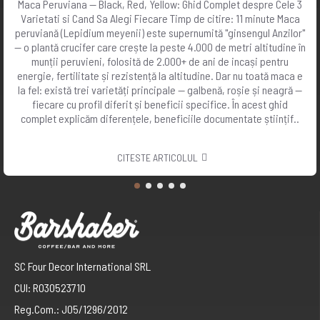
Maca Peruviana — Black, Red, Yellow: Ghid Complet despre Cele 3
Varietati si Cand Sa Alegi Fiecare Timp de citire: 11 minute Maca
peruviană (Lepidium meyenii) este supernumită "ginsengul Anzilor"
— o plantă crucifer care crește la peste 4.000 de metri altitudine în
munții peruvieni, folosită de 2.000+ de ani de incași pentru
energie, fertilitate și rezistență la altitudine. Dar nu toată maca e
la fel: există trei varietăți principale — galbenă, roșie și neagră —
fiecare cu profil diferit și beneficii specifice. În acest ghid
complet explicăm diferențele, beneficiile documentate științif..
CITESTE ARTICOLUL
SC Four Decor International SRL
CUI: RO30523710
Reg.Com.: J05/1296/2012