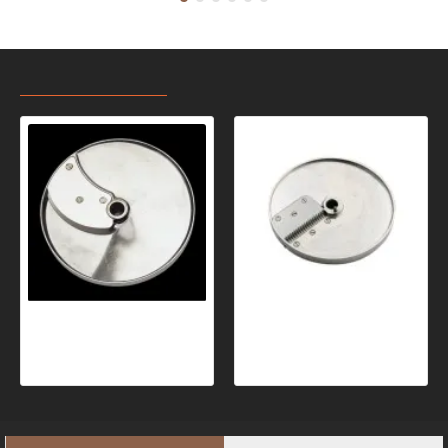
RECENT VIZUALIZATE
CELE MAI CAUTATE
DISC FELIERE CUBURI 20x20 MM - Robot Coupe
DISC BRUNOISE 4X4X4 MM - Robot Coupe
1.666,17 Ron
1.419,33 Ron