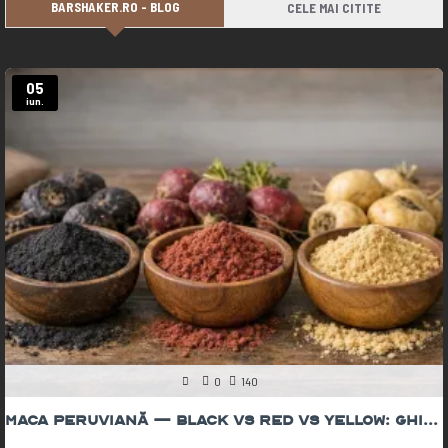
BARSHAKER.RO - BLOG
CELE MAI CITITE
05
iun.
0
140
Maca Peruviană — Black vs Red vs Yellow: Ghid Complet 2026 | The Botanist