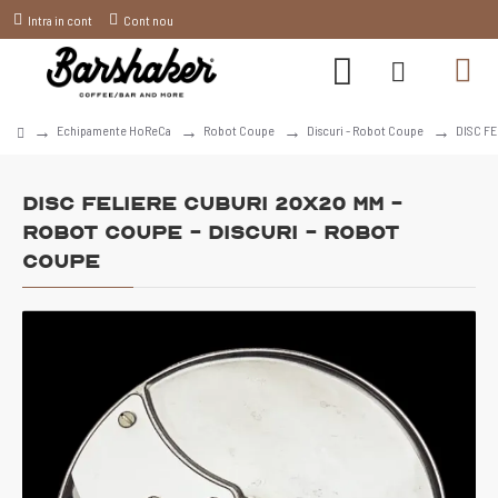
Intra in cont
Cont nou
Echipamente HoReCa
Robot Coupe
Discuri - Robot Coupe
DISC FE
DISC FELIERE CUBURI 20x20 MM -
Robot Coupe - Discuri - Robot
Coupe