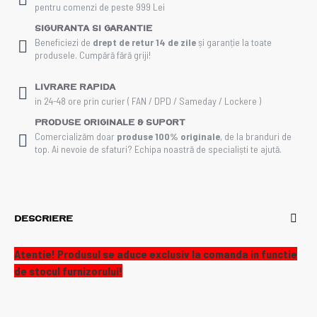
pentru comenzi de peste 999 Lei
Siguranta si Garantie
Beneficiezi de
drept de retur 14 de zile
și garanție la toate
produsele. Cumpără fără griji!
Livrare rapida
in 24-48 ore prin curier ( FAN / DPD / Sameday / Lockere )
Produse Originale & Suport
Comercializăm doar
produse 100% originale
, de la branduri de
top. Ai nevoie de sfaturi? Echipa noastră de specialiști te ajută.
DESCRIERE
Atentie! Produsul se aduce exclusiv la comanda in functie
de stocul furnizorului!