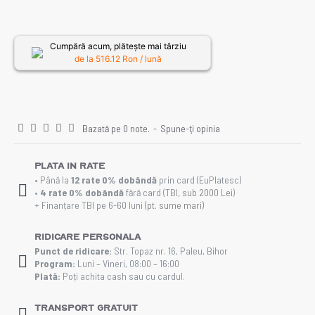
Cumpără acum, plătește mai târziu
de la
516.12
Ron / lună
Bazată pe 0 note.
-
Spune-ţi opinia
Plata in rate
• Până la
12 rate 0% dobândă
prin card (EuPlatesc)
•
4 rate 0% dobândă
fără card (TBI,
sub 2000 Lei
)
+ Finanțare TBI pe 6-60 luni
(pt. sume mari)
Ridicare personala
Punct de ridicare:
Str. Topaz nr. 16, Paleu, Bihor
Program:
Luni – Vineri, 08:00 – 16:00
Plată:
Poți achita cash sau cu cardul.
Transport gratuit