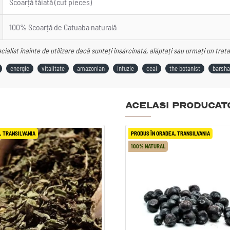
Scoarță tăiată (cut pieces)
100% Scoarță de Catuaba naturală
ialist înainte de utilizare dacă sunteți însărcinată, alăptați sau urmați un tra
energie
vitalitate
amazonian
infuzie
ceai
the botanist
barsha
Acelasi producat
, TRANSILVANIA
PRODUS ÎN ORADEA, TRANSILVANIA
PRODUS ÎN ORADEA, TRANSILVANIA
100% NATURAL
100% NATURAL