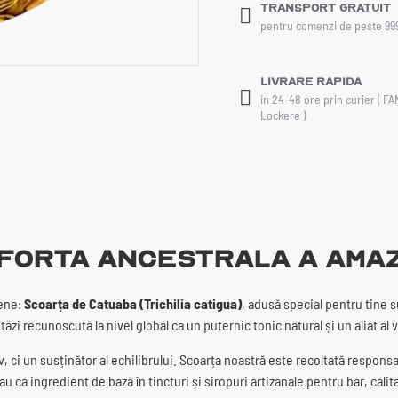
Transport gratuit
pentru comenzi de peste 99
Livrare rapida
in 24-48 ore prin curier ( F
Lockere )
Forta Ancestrala a Amazo
iene:
Scoarța de Catuaba (Trichilia catigua)
, adusă special pentru tine 
zi recunoscută la nivel global ca un puternic tonic natural și un aliat al vit
i un susținător al echilibrului. Scoarța noastră este recoltată responsabil
au ca ingredient de bază în tincturi și siropuri artizanale pentru bar, cali