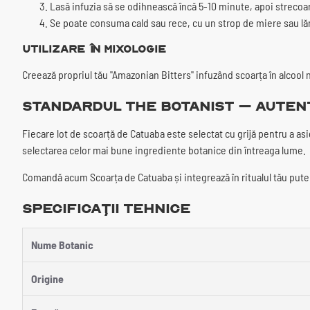
Lasă infuzia să se odihnească încă 5-10 minute, apoi strecoa
Se poate consuma cald sau rece, cu un strop de miere sau lă
Utilizare în Mixologie
Creează propriul tău "Amazonian Bitters" infuzând scoarța în alcoo
Standardul The Botanist – Auten
Fiecare lot de scoarță de Catuaba este selectat cu grijă pentru a as
selectarea celor mai bune ingrediente botanice din întreaga lume.
Comandă acum Scoarța de Catuaba și integrează în ritualul tău pute
Specificații Tehnice
Nume Botanic
Origine