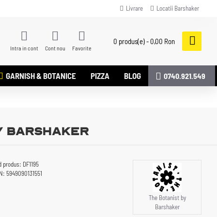
Livrare
Locatii Barshaker
0 produs(e) - 0,00 Ron
Intra in cont
Cont nou
Favorite
GARNISH & BOTANICE
PIZZA
BLOG
0740.921.549
by Barshaker
d produs:
DF1195
N:
5949090131551
The Botanist by
Barshaker