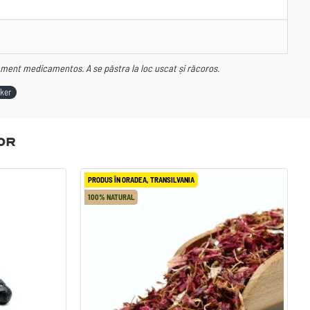
tament medicamentos. A se păstra la loc uscat și răcoros.
ker
or
PRODUS ÎN ORADEA, TRANSILVANIA
PRODUS ÎN ORADEA, TRANSILVANIA
PROD
100% NATURAL
100% NATURAL
100