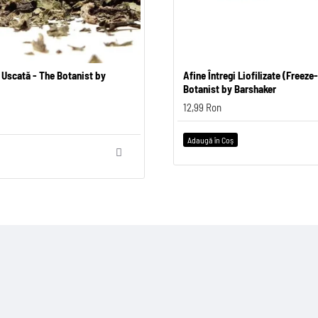
 Uscată - The Botanist by
Frunză de Roiniță Uscată (Melissa) 
Afine Întregi Liofilizate (Freeze
Botanist by Barshaker
Botanist by Barshaker
8,99 Ron
12,99 Ron
Adaugă în Coş
Adaugă în Coş