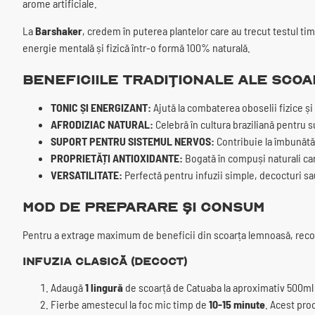
arome artificiale.
La
Barshaker
, credem în puterea plantelor care au trecut testul ti
energie mentală și fizică într-o formă 100% naturală.
Beneficiile Tradiționale ale Scoa
TONIC ȘI ENERGIZANT:
Ajută la combaterea oboselii fizice și
AFRODIZIAC NATURAL:
Celebră în cultura braziliană pentru su
SUPORT PENTRU SISTEMUL NERVOS:
Contribuie la îmbunătăț
PROPRIETĂȚI ANTIOXIDANTE:
Bogată în compuși naturali car
VERSATILITATE:
Perfectă pentru infuzii simple, decocturi sa
Mod de Preparare și Consum
Pentru a extrage maximum de beneficii din scoarța lemnoasă, re
Infuzia Clasică (Decoct)
Adaugă
1 lingură
de scoarță de Catuaba la aproximativ 500ml
Fierbe amestecul la foc mic timp de
10-15 minute
. Acest pro