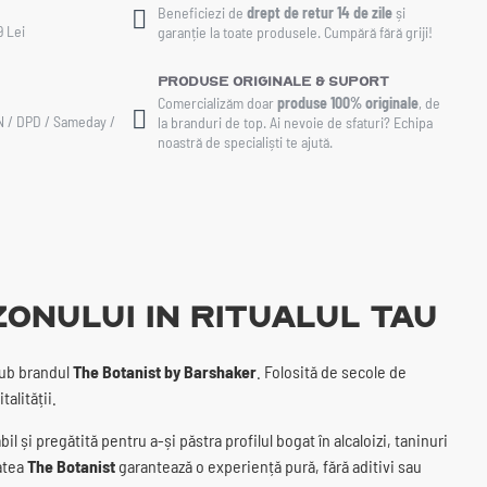
Beneficiezi de
drept de retur 14 de zile
și
9 Lei
garanție la toate produsele. Cumpără fără griji!
Produse Originale & Suport
Comercializăm doar
produse 100% originale
, de
AN / DPD / Sameday /
la branduri de top. Ai nevoie de sfaturi? Echipa
noastră de specialiști te ajută.
nului in Ritualul Tau
sub brandul
The Botanist by Barshaker
. Folosită de secole de
alității.
 și pregătită pentru a-și păstra profilul bogat în alcaloizi, taninuri
tatea
The Botanist
garantează o experiență pură, fără aditivi sau