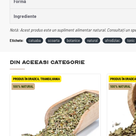
Formă
Ingrediente
Notă: Acest produs este un supliment alimentar natural. Consultați un spec
Etichete:
catuaba
scoarta
botanice
natural
afrodiziac
tonic
Din aceeasi categorie
PRODUS ÎN ORADEA, TRANSILVANIA
PRODUS ÎN ORADEA
100% NATURAL
100% NATURAL