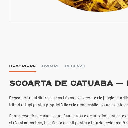
DESCRIERE
LIVRARE
RECENZII
Scoarta de Catuaba – 
Descoperă unul dintre cele mai faimoase secrete ale junglei brazil
triburile Tupi pentru proprietățile sale remarcabile, Catuaba este astă
Spre deosebire de alte plante, Catuaba nu este un stimulent agresiv, c
și rășini aromatice. Fie că o folosești pentru o infuzie revigorantă s