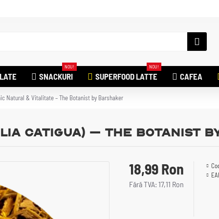
NOU!
NOU!
ILATE
SNACKURI
SUPERFOOD LATTE
CAFEA
ic Natural & Vitalitate – The Botanist by Barshaker
lia catigua) – The Botanist 
18,99 Ron
Co
EA
Fără TVA: 17,11 Ron