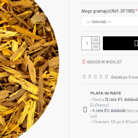
Alege gramajul (Ref: DF1195)
ADAUGĂ IN WISHLIST
Bazată pe 0 not
Plata in rate
• Până la
12 rate 0% dobând
(EuPlatesc)
•
4 rate 0% dobândă
fără ca
Lei
)
+ Finanțare TBI pe 6-60 luni