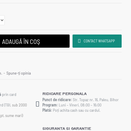
ADAUGĂ ÎN COŞ
CONTACT WHATSAPP
e.
-
Spune-ţi opinia
Ridicare personala
ă
prin card
Punct de ridicare:
Str. Topaz nr. 16, Paleu, Bihor
rd (TBI,
sub 2000
Program:
Luni – Vineri, 08:00 – 16:00
Plată:
Poți achita cash sau cu cardul.
(pt. sume mari)
Siguranta si Garantie