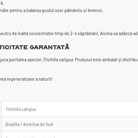
ră.
mâie pentru a balansa gustul ușor pământiu și lemnos.
l neutru de înaltă concentrație timp de 2-4 săptămâni. Aroma sa adâncă a
ticitate Garantată
igura puritatea speciei
Trichilia catigua
. Produsul este ambalat și distrib
rea regeneratoare a naturii!
Trichilia catigua
Brazilia / America de Sud