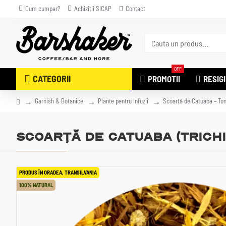
Cum cumpar?
Achizitii SICAP
Contact
OFF
CATEGORII
PROMOTII
RESIG
Garnish & Botanice
Plante pentru Infuzii
Scoarță de Catuaba – Ton
Scoarță de Catuaba (Trichi
PRODUS ÎN ORADEA, TRANSILVANIA
100% NATURAL