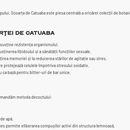
mpului. Scoarța de Catuaba este piesa centrală a oricărei colecții de botan
rței de Catuaba
 susține rezistența organismului.
sținerea libidoului și a sănătății funcțiilor sexuale.
irea memoriei și la reducerea stărilor de agitație sau stres.
e protejează celulele împotriva stresului oxidativ.
u ca bază pentru bitter-uri de bar unice.
comandăm metoda decoctului:
 de apă.
ces permite eliberarea compușilor activi din structura lemnoasă.