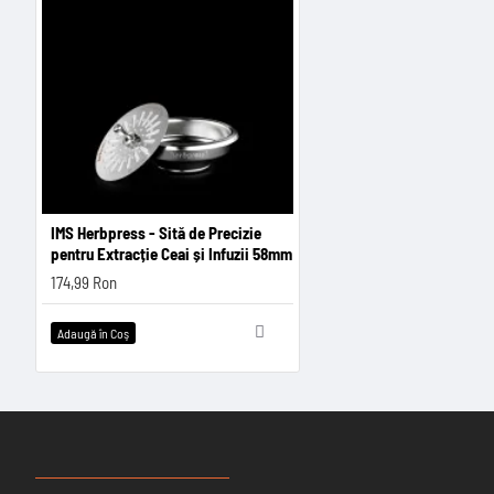
IMS Herbpress - Sită de Precizie
pentru Extracție Ceai și Infuzii 58mm
174,99 Ron
Adaugă în Coş
RECENT VIZUALIZATE
CELE MAI CAUTATE