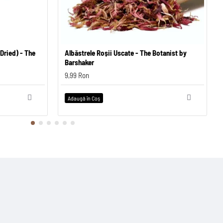
- The
-Dried) - The
Frunză de Zmeură Uscată - The Botanist by
Albăstrele Roșii Uscate - The Botanist by
Fr
Barshaker
Barshaker
Fo
9,99 Ron
9,99 Ron
14,
Adaugă în Coş
Adaugă în Coş
Ad