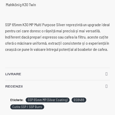
Mahlkönig K30 Twin
SSP 65mm K30 MP Multi Purpose Silver reprezintă un upgrade ideal
pentru cei care doresc o râșniță mai precisă și mai versatilă.
Indiferent dacă prepari espresso sau cafea la filtru, aceste cuțite
oferă o măcinare uniformă, extracții consistente și o experiență în
ceașcă ce pune în valoare întregul potențial al boabelor de cafea.
LIVRARE
RECENZII
Etichete:
SSP 65mm MP (Silver Coating)
BS8488
Cutite SSP / SSP Burrs