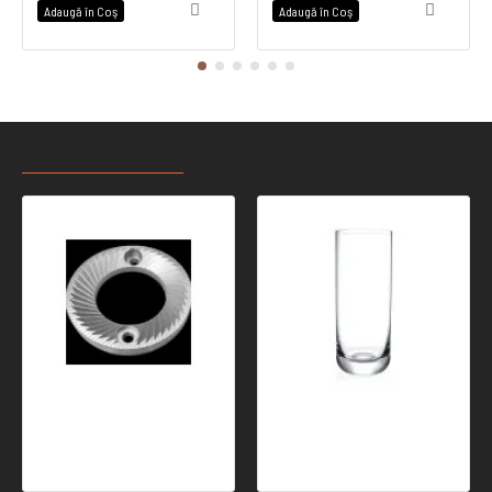
Adaugă în Coş
Adaugă în Coş
RECENT VIZUALIZATE
CELE MAI CAUTATE
SSP 65mm MP (Silver Coating)
DORIN highball pahar 420 ml - Nomy Glasses
854,99 Ron
15,24 Ron
22,99 Ron