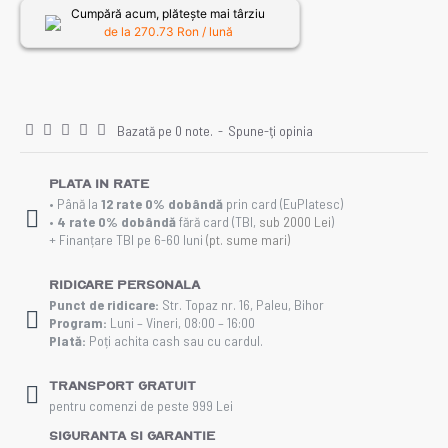
Cumpără acum, plătește mai târziu
de la
270.73
Ron / lună
Bazată pe 0 note.
-
Spune-ţi opinia
Plata in rate
• Până la
12 rate 0% dobândă
prin card (EuPlatesc)
•
4 rate 0% dobândă
fără card (TBI,
sub 2000 Lei
)
+ Finanțare TBI pe 6-60 luni
(pt. sume mari)
Ridicare personala
Punct de ridicare:
Str. Topaz nr. 16, Paleu, Bihor
Program:
Luni – Vineri, 08:00 – 16:00
Plată:
Poți achita cash sau cu cardul.
Transport gratuit
pentru comenzi de peste 999 Lei
Siguranta si Garantie