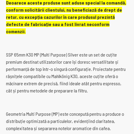
Deoarece aceste produse sunt aduse special la comandă,
conform solicitării clientului, nu beneficiază de drept de
retur, cu excepția cazurilor în care produsul prezintă
defecte de fabricație sau a fost livrat neconform
comenzii.
SSP 65mm K30 MP (Multi Purpose) Silver este un set de cuțite
premium destinat utilizatorilor care își doresc versatilitate și
performanță de top într-o singură configurație. Proiectate pentru
râșnițele compatibile cu Mahlkönig K30, aceste cuțite oferă o
măcinare extrem de precisă, fiind ideale atât pentru espresso,
cât și pentru metodele de preparare la filtru.
Geometria Multi Purpose (MP) este concepută pentru a produce o
distribuție optimizată a particulelor, evidențiind claritatea,
complexitatea și separarea notelor aromatice din cafea.