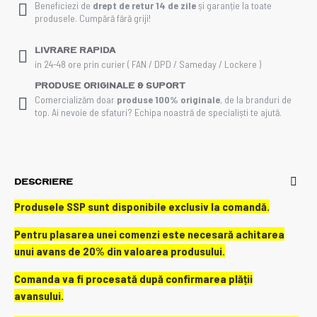
Beneficiezi de
drept de retur 14 de zile
și garanție la toate
produsele. Cumpără fără griji!
Livrare rapida
in 24-48 ore prin curier ( FAN / DPD / Sameday / Lockere )
Produse Originale & Suport
Comercializăm doar
produse 100% originale
, de la branduri de
top. Ai nevoie de sfaturi? Echipa noastră de specialiști te ajută.
DESCRIERE
Produsele SSP sunt disponibile exclusiv la comandă.
Pentru plasarea unei comenzi este necesară achitarea
unui avans de 20% din valoarea produsului.
Comanda va fi procesată după confirmarea plății
avansului.