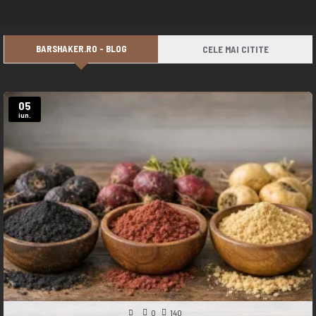
BARSHAKER.RO - BLOG
CELE MAI CITITE
05
iun.
0
140