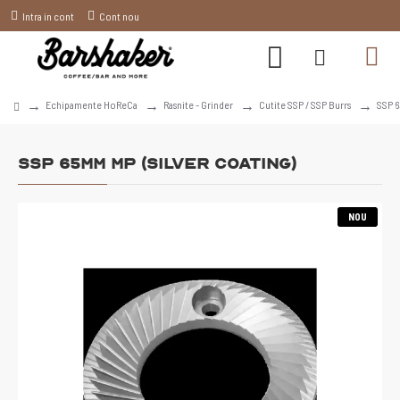
Intra in cont
Cont nou
Echipamente HoReCa
Rasnite - Grinder
Cutite SSP / SSP Burrs
SSP 6
SSP 65mm MP (Silver Coating)
NOU