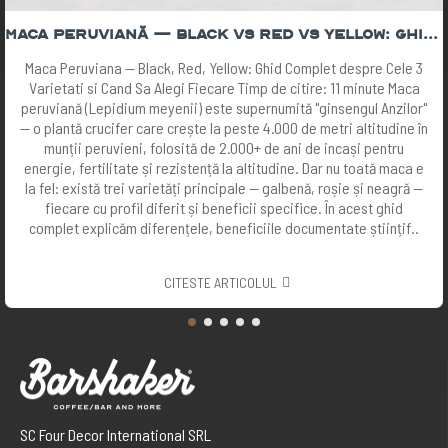
Maca Peruviană — Black vs Red vs Yellow: Ghid Complet 2026 | The Botanist
Maca Peruviana — Black, Red, Yellow: Ghid Complet despre Cele 3
Varietati si Cand Sa Alegi Fiecare Timp de citire: 11 minute Maca
peruviană (Lepidium meyenii) este supernumită "ginsengul Anzilor"
— o plantă crucifer care crește la peste 4.000 de metri altitudine în
munții peruvieni, folosită de 2.000+ de ani de incași pentru
energie, fertilitate și rezistență la altitudine. Dar nu toată maca e
la fel: există trei varietăți principale — galbenă, roșie și neagră —
fiecare cu profil diferit și beneficii specifice. În acest ghid
complet explicăm diferențele, beneficiile documentate științif..
CITESTE ARTICOLUL
SC Four Decor International SRL